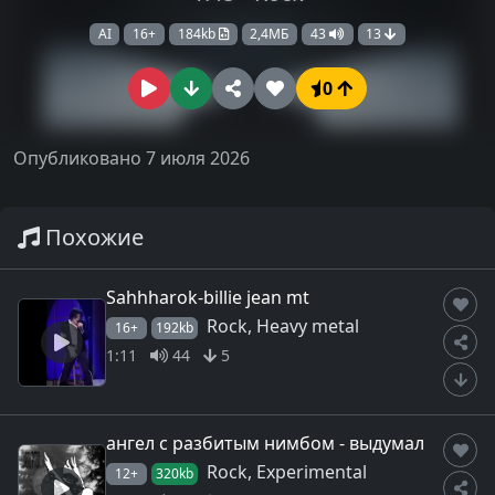
AI
16+
184kb
2,4МБ
43
13
0
Опубликовано 7 июля 2026
Похожие
Sahhharok-billie jean mt
Rock, Heavy metal
16+
192kb
1:11
44
5
ангел с разбитым нимбом - выдумал
Rock, Experimental
12+
320kb