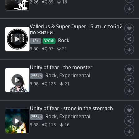
2:26
89
16
Vallerius & Super Duper - Быть с тобой
по жизни
Rock
18+
320kb
3:50
97
21
Unity of fear - the monster
Rock, Experimental
256kb
3:08
123
21
Unity of fear - stone in the stomach
Rock, Experimental
256kb
3:58
113
16