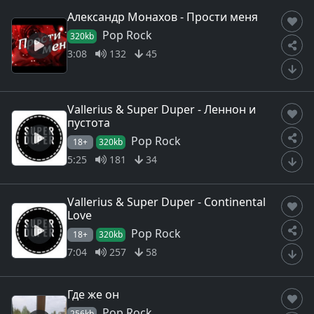
Александр Монахов - Прости меня
Pop Rock
320kb
3:08
132
45
Vallerius & Super Duper - Леннон и
пустота
Pop Rock
18+
320kb
5:25
181
34
Vallerius & Super Duper - Continental
Love
Pop Rock
18+
320kb
7:04
257
58
Где же он
Pop Rock
256kb