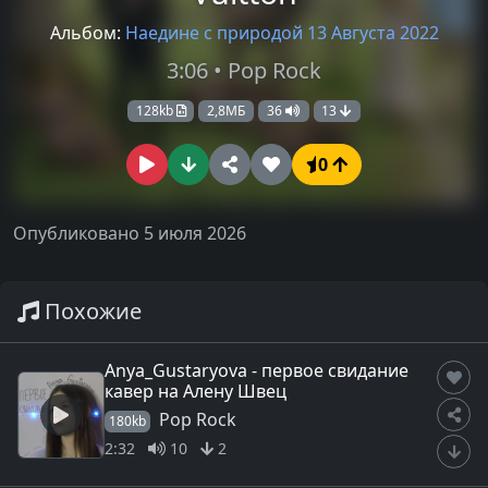
Альбом:
Наедине с природой 13 Августа 2022
3:06 • Pop Rock
128kb
2,8МБ
36
13
0
Опубликовано 5 июля 2026
Похожие
Anya_Gustaryova - первое свидание
кавер на Алену Швец
Pop Rock
180kb
2:32
10
2