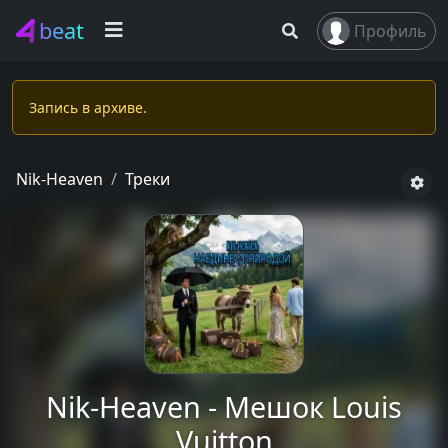
beat
Профиль
Запись в apxивe.
Nik-Heaven
Треки
Nik-Heaven - Мешок Louis
Vuitton