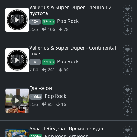
Vallerius & Super Duper - Леннон и
пустота
Pop Rock
18+
320kb
5:25
166
28
Vallerius & Super Duper - Continental
Love
Pop Rock
18+
320kb
7:04
241
54
Где же он
Pop Rock
256kb
2:36
85
16
Алла Лебедева - Время не ждет
Pop Rock, Art Rock
320kb