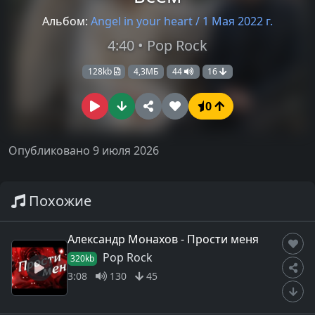
Альбом:
Angel in your heart / 1 Мая 2022 г.
4:40 • Pop Rock
128kb
4,3МБ
44
16
0
Опубликовано 9 июля 2026
Похожие
Александр Монахов - Прости меня
Pop Rock
320kb
3:08
130
45