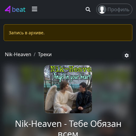
beat
Профиль
Запись в apxивe.
Nik-Heaven
Треки
Nik-Heaven - Тебе Обязан
всем