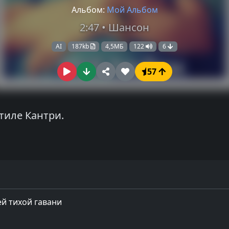
Альбом:
Мой Альбом
2:47 • Шансон
AI
187kb
4,5МБ
122
6
57
тиле Кантри.
ей тихой гавани