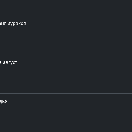
вня дураков
 август
удья