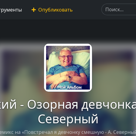
трументы
Опубликовать
ий - Озорная девчонка 
Северный
емикс на «Повстречал я девчонку смешную - А. Северны