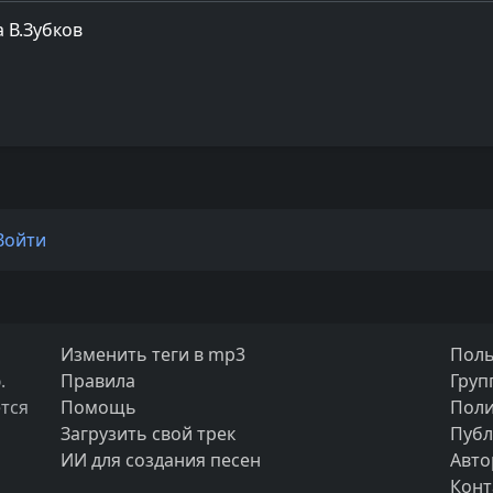
а В.Зубков
Войти
Изменить теги в mp3
Поль
.
Правила
Груп
тся
Помощь
Поли
Загрузить свой трек
Публ
ИИ для создания песен
Авто
Конт