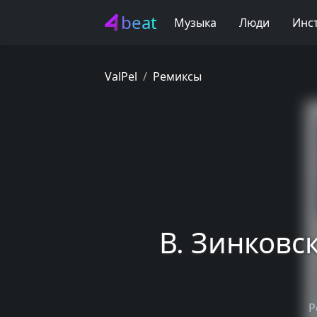
beat
Музыка
Люди
Инс
ValPel
Ремиксы
В. Зинковск
Р