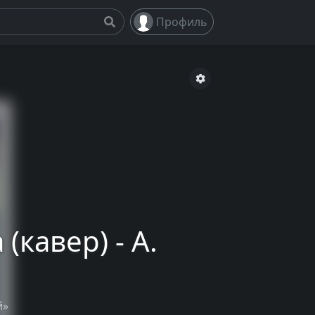
Профиль
(кавер) - А.
й»