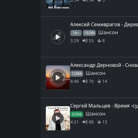
Алексей Семиврагов - Дере
Шансон
16+
192kb
3:29
53
8
Александр Дерновой - Снова
Шансон
128kb
4:46
70
14
Сергей Мальцев - Время -с
Шансон
320kb
4:21
88
13