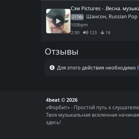
Сэм Pictures - .Весна. музык
Шансон, Russian Pop
217kb
103bpm
2:30
123
16
Отзывы
Для этого действия необходимо
4beat © 2026
«Форбит» - Простой путь к слушателю
Твоя музыкальная вселенная начинае
здесь!