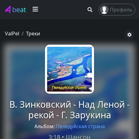
beat
Профиль
ValPel
Треки
В. Зинковский - Над Леной -
рекой - Г. Зарукина
Альбом:
Пеледуйская страна
3:18 • Шансон