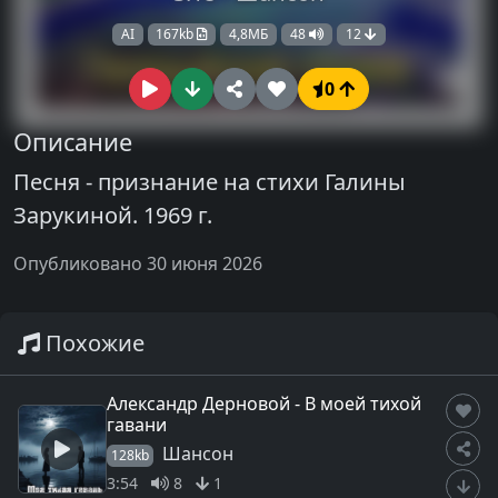
AI
167kb
4,8МБ
48
12
0
Описание
Песня - признание на стихи Галины
Зарукиной. 1969 г.
Опубликовано 30 июня 2026
Похожие
Александр Дерновой - В моей тихой
гавани
Шансон
128kb
3:54
8
1