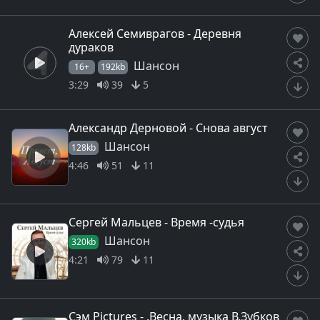
Алексей Семиврагов - Деревня
дураков
Шансон
16+
192kb
3:29
39
5
Александр Дерновой - Снова август
Шансон
128kb
4:46
51
11
Сергей Мальцев - Время -судья
Шансон
320kb
4:21
79
11
Сэм Pictures - .Весна. музыка В.Зубков