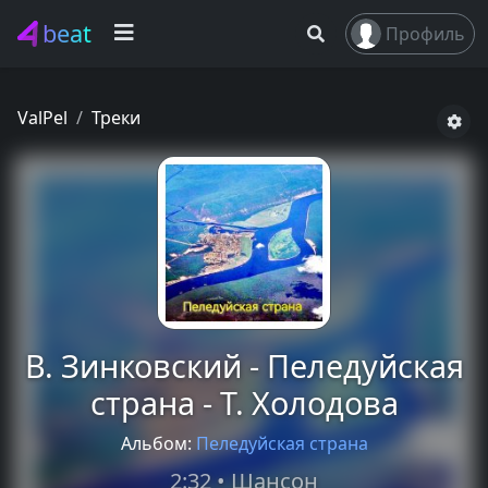
beat
Профиль
ValPel
Треки
В. Зинковский - Пеледуйская
страна - Т. Холодова
Альбом:
Пеледуйская страна
2:32 • Шансон