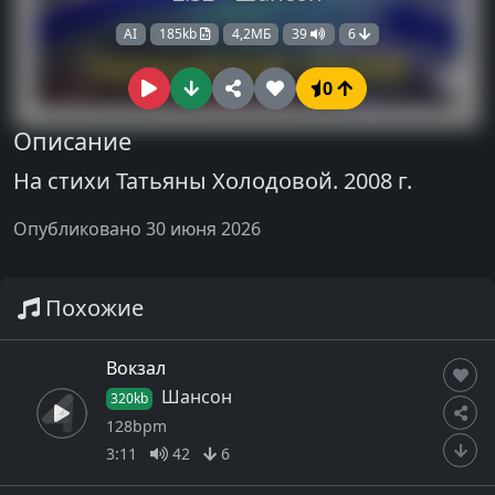
AI
185kb
4,2МБ
39
6
0
Описание
На стихи Татьяны Холодовой. 2008 г.
Опубликовано 30 июня 2026
Похожие
Вокзал
Шансон
320kb
128bpm
3:11
42
6