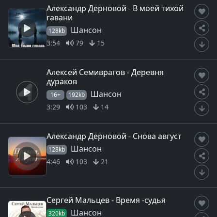
Александр Дерновой - В моей тихой
гавани
Шансон
128kb
3:54
79
15
Алексей Семиврагов - Деревня
дураков
Шансон
16+
192kb
3:29
103
14
Александр Дерновой - Снова август
Шансон
128kb
4:46
103
21
Сергей Мальцев - Время -судья
Шансон
320kb