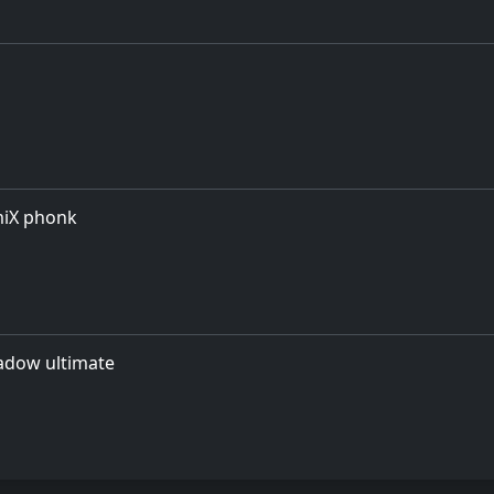
miX phonk
adow ultimate