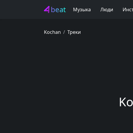
beat
Музыка
Люди
Инс
Kochan
Треки
Ko