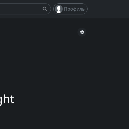
Профиль
ght