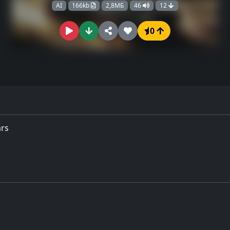
AI
166kb
2,8МБ
46
12
0
ars