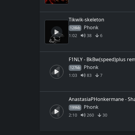
Tikwik-skeleton
Phonk
128kb
1:02
38
6
F1NLY - BkBw(speed)plus re
Phonk
127kb
1:03
83
7
AnastasiaPHonkermane - Sh
Phonk
199kb
2:10
260
30