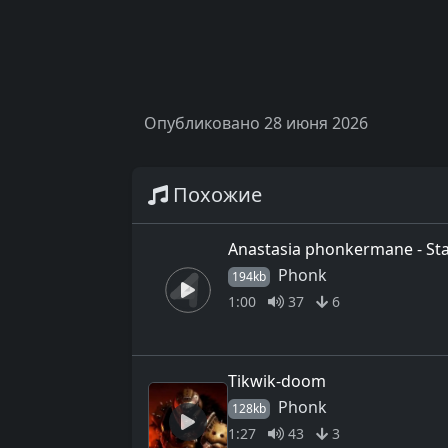
Опубликовано 28 июня 2026
Похожие
Anastasia phonkermane - St
Phonk
194kb
1:00
37
6
Tikwik-doom
Phonk
128kb
1:27
43
3