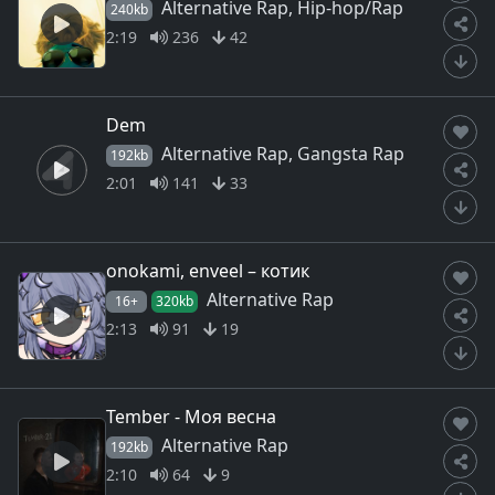
Alternative Rap, Hip-hop/Rap
240kb
2:19
236
42
Dem
Alternative Rap, Gangsta Rap
192kb
2:01
141
33
onokami, enveel – котик
Alternative Rap
16+
320kb
2:13
91
19
Tember - Моя весна
Alternative Rap
192kb
2:10
64
9