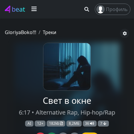
beat
Профиль
GloriyaBoko!!!
Треки
Свет в окне
6:17 • Alternative Rap, Hip-hop/Rap
AI
12+
182kb
8,2МБ
36
7