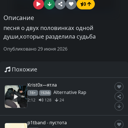
0
Описание
песня о двух половинках одной
души,которые разделила судьба
Опубликовано 29 июня 2026
Похожие
Krist0x—ятла
Alternative Rap
16+
192kb
2:12
128
24
p1tband - пустота