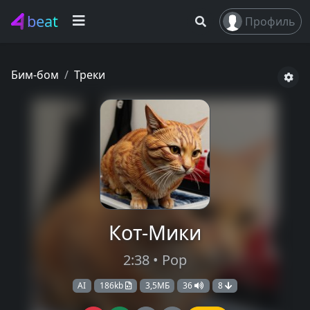
beat
Профиль
Бим-бом
Треки
Кот-Мики
2:38 • Pop
AI
186kb
3,5МБ
36
8