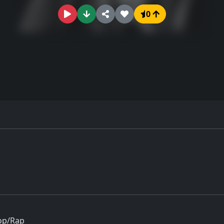
0
hop/Rap