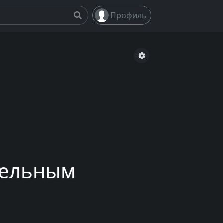
Профиль
епельным