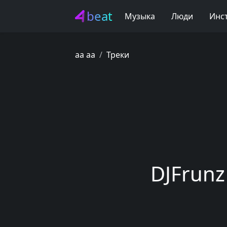
beat
Музыка
Люди
Инс
aa aa
Треки
DJFrunz