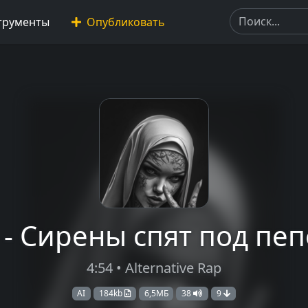
трументы
Опубликовать
 - Сирены спят под п
4:54 • Alternative Rap
AI
184kb
6,5МБ
38
9