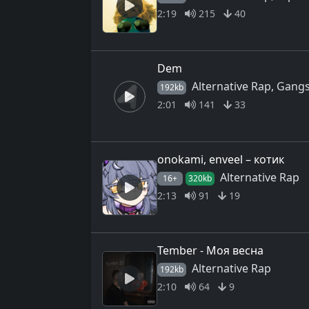
2:19
215
40
Dem
Alternative Rap, Gang
192kb
2:01
141
33
onokami, enveel – котик
Alternative Rap
16+
320kb
2:13
91
19
Tember - Моя весна
Alternative Rap
192kb
2:10
64
9