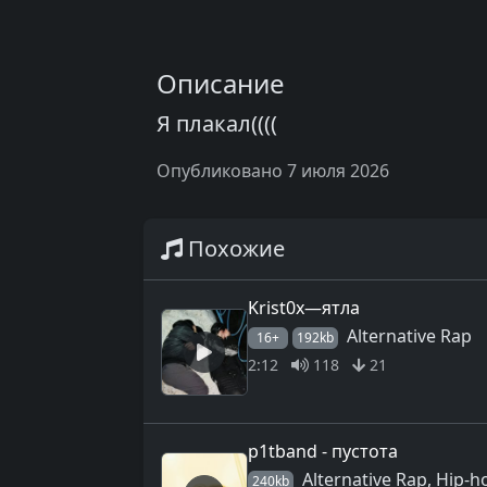
Описание
Я плакал((((
Опубликовано 7 июля 2026
Похожие
Krist0x—ятла
Alternative Rap
16+
192kb
2:12
118
21
p1tband - пустота
Alternative Rap, Hip-
240kb