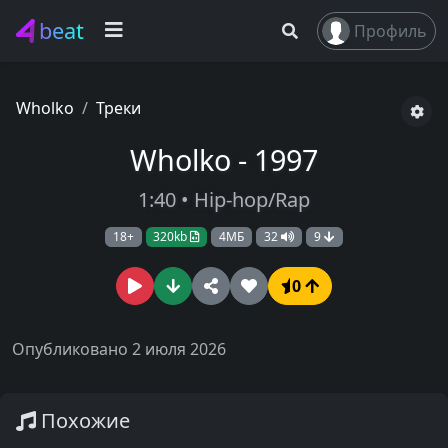
beat
Профиль
Wholko
Треки
Wholko - 1997
1:40 • Hip-hop/Rap
18+
320kb
4МБ
32
9
0
Опубликовано 2 июля 2026
Похожие