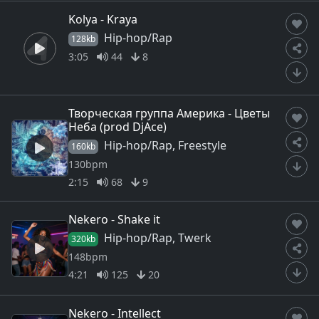
Kolya - Kraya
Hip-hop/Rap
128kb
3:05
44
8
Творческая группа Америка - Цветы
Неба (prod DjAce)
Hip-hop/Rap, Freestyle
160kb
130bpm
2:15
68
9
Nekero - Shake it
Hip-hop/Rap, Twerk
320kb
148bpm
4:21
125
20
Nekero - Intellect