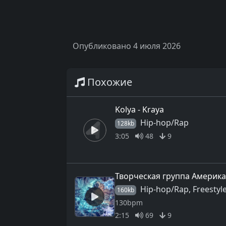
Опубликовано 4 июля 2026
Похожие
Kolya - Kraya
Hip-hop/Rap
128kb
3:05
48
9
Творческая группа Америка 
Hip-hop/Rap, Freestyl
160kb
130bpm
2:15
69
9