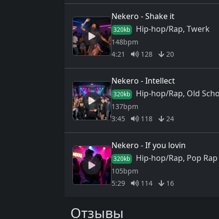
Nekero - Shake it
Hip-hop/Rap, Twerk
320kb
148bpm
4:21
128
20
Nekero - Intellect
Hip-hop/Rap, Old Scho
320kb
137bpm
3:45
118
24
Nekero - If you lovin
Hip-hop/Rap, Pop Rap
320kb
105bpm
5:29
114
16
Отзывы