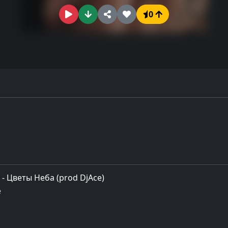
0
- Цветы Неба (prod DjAce)
e