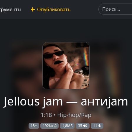
трументы
Опубликовать
Jellous jam — антиjam
1:18 • Hip-hop/Rap
18+
192kb
1,8МБ
35
11