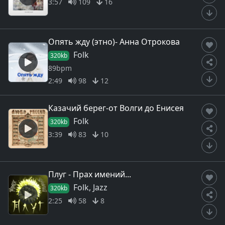
3:57
109
16
Опять жду (этно)- Анна Отрокова
Folk
320kb
89bpm
2:49
98
12
Казачий берег-от Волги до Енисея
Folk
320kb
3:39
83
10
Плуг - Прах имений...
Folk, Jazz
320kb
2:25
58
8