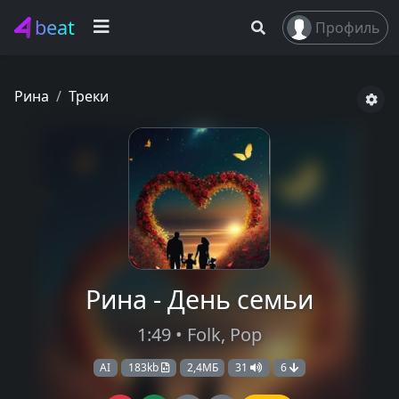
beat
Профиль
Рина
Треки
Рина - День семьи
1:49 • Folk, Pop
AI
183kb
2,4МБ
31
6