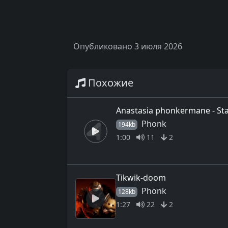
Опубликовано 3 июля 2026
Похожие
Anastasia phonkermane - St
Phonk
194kb
1:00
11
2
Tikwik-doom
Phonk
128kb
1:27
22
2