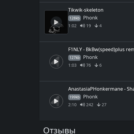
Tikwik-skeleton
Phonk
128kb
1:02
19
4
F1NLY - BkBw(speed)plus re
Phonk
127kb
1:03
76
6
AnastasiaPHonkermane - Sh
Phonk
199kb
2:10
242
27
Отзывы