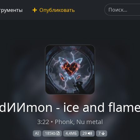
трументы
Опубликовать
dИИmon - ice and flam
3:22 • Phonk, Nu metal
AI
185kb
4,4МБ
29
7