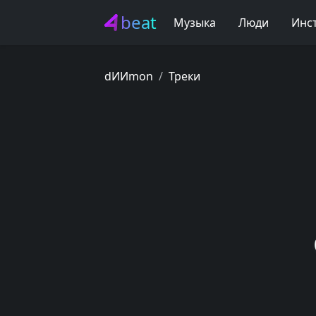
beat
Музыка
Люди
Инс
dИИmon
Треки