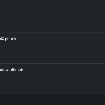
miX phonk
adow ultimate