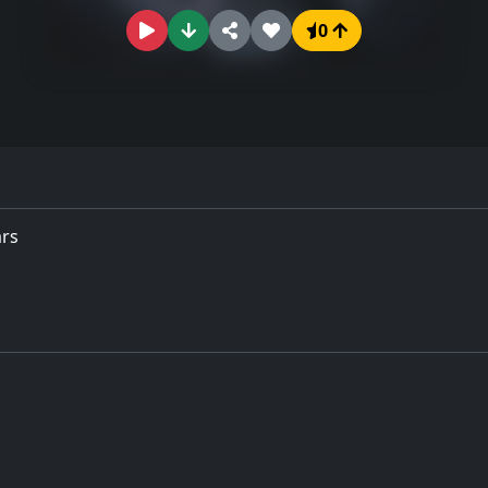
0
ars