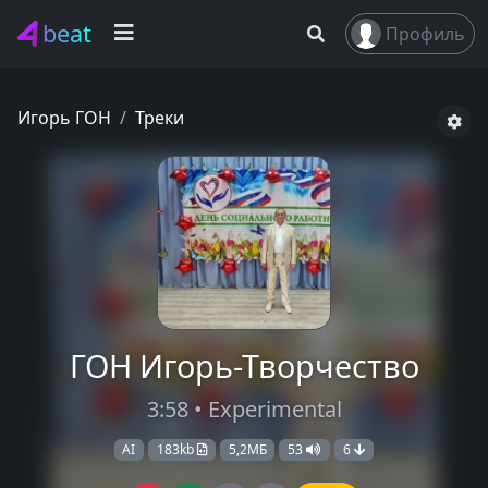
beat
Профиль
Игорь ГОН
Треки
ГОН Игорь-Творчество
3:58 • Experimental
AI
183kb
5,2МБ
53
6