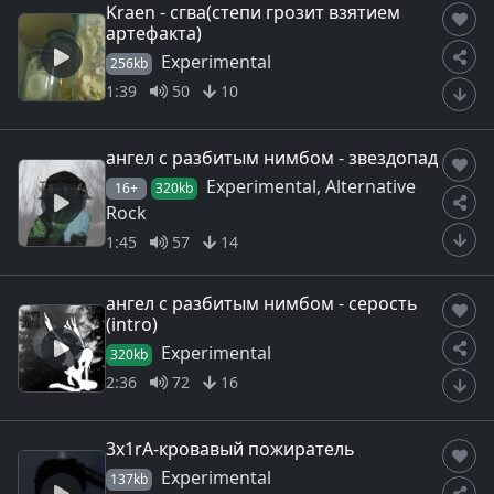
Kraen - сгва(степи грозит взятием
артефакта)
Experimental
256kb
1:39
50
10
ангел с разбитым нимбом - звездопад
Experimental, Alternative
16+
320kb
Rock
1:45
57
14
ангел с разбитым нимбом - серость
(intro)
Experimental
320kb
2:36
72
16
3x1rA-кровавый пожиратель
Experimental
137kb