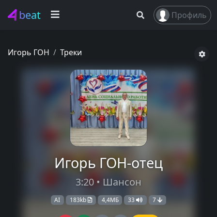
beat
Профиль
Игорь ГОН
Треки
Игорь ГОН-отец
3:20 • Шансон
AI
183kb
4,4МБ
33
7