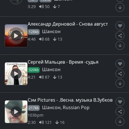
3:29
50
7
Александр Дерновой - Снова август
Шансон
128kb
4:46
68
13
Сергей Мальцев - Время -судья
Шансон
320kb
4:21
87
13
Сэм Pictures - .Весна. музыка В.Зубков
Шансон, Russian Pop
217kb
103bpm
2:30
121
16