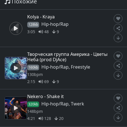
Похожие
Kolya - Kraya
Hip-hop/Rap
128kb
3:05
48
9
Творческая группа Америка - Цветы
Неба (prod DjAce)
Hip-hop/Rap, Freestyle
160kb
130bpm
2:15
69
9
Nekero - Shake it
Hip-hop/Rap, Twerk
320kb
148bpm
4:21
128
20