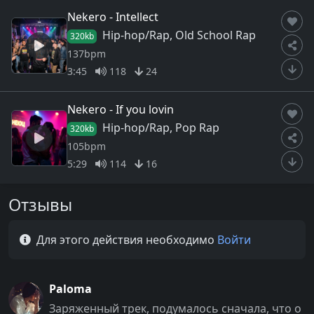
Nekero - Intellect
Hip-hop/Rap, Old School Rap
320kb
137bpm
3:45
118
24
Nekero - If you lovin
Hip-hop/Rap, Pop Rap
320kb
105bpm
5:29
114
16
Отзывы
Для этого действия необходимо
Войти
Paloma
Заряженный трек, подумалось сначала, что о