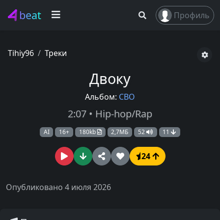
beat
Профиль
Tihiy96
Треки
Двоку
Альбом:
СВО
2:07 • Hip-hop/Rap
AI
16+
180kb
2,7МБ
52
11
24
Опубликовано 4 июля 2026