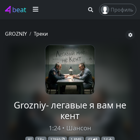
beat
Профиль
GROZNIY
Треки
Grozniy- легавые я вам не
кент
1:24 • Шансон
AI
18+
176kb
1,8МБ
43
14