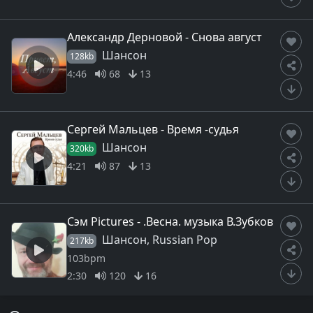
Александр Дерновой - Снова август
Шансон
128kb
4:46
68
13
Сергей Мальцев - Время -судья
Шансон
320kb
4:21
87
13
Сэм Pictures - .Весна. музыка В.Зубков
Шансон, Russian Pop
217kb
103bpm
2:30
120
16