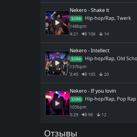
Nekero - Shake it
Hip-hop/Rap, Twerk
320kb
148bpm
4:21
108
14
Nekero - Intellect
Hip-hop/Rap, Old Scho
320kb
137bpm
3:45
105
20
Nekero - If you lovin
Hip-hop/Rap, Pop Rap
320kb
105bpm
5:29
96
12
Отзывы