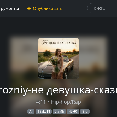
трументы
Опубликовать
rozniy-не девушка-сказ
4:11 • Hip-hop/Rap
AI
185kb
5,5МБ
49
8