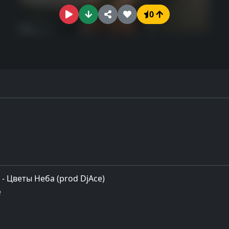
0
- Цветы Неба (prod DjAce)
e