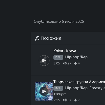
Опубликовано 5 июля 2026
Похожие
Kolya - Kraya
Hip-hop/Rap
128kb
3:05
27
4
Творческая группа Америка 
Hip-hop/Rap, Freestyl
160kb
130bpm
2:15
57
7