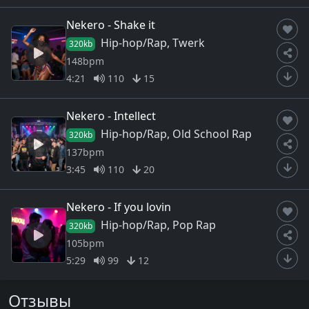
Nekero - Shake it
Hip-hop/Rap, Twerk
320kb
148bpm
4:21
110
15
Nekero - Intellect
Hip-hop/Rap, Old School Rap
320kb
137bpm
3:45
110
20
Nekero - If you lovin
Hip-hop/Rap, Pop Rap
320kb
105bpm
5:29
99
12
Отзывы