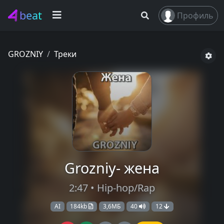
beat
Профиль
GROZNIY
Треки
Grozniy- жена
2:47 • Hip-hop/Rap
AI
184kb
3,6МБ
40
12