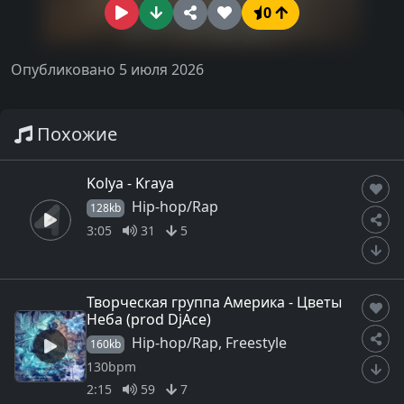
0
Опубликовано 5 июля 2026
Похожие
Kolya - Kraya
Hip-hop/Rap
128kb
3:05
31
5
Творческая группа Америка - Цветы
Неба (prod DjAce)
Hip-hop/Rap, Freestyle
160kb
130bpm
2:15
59
7