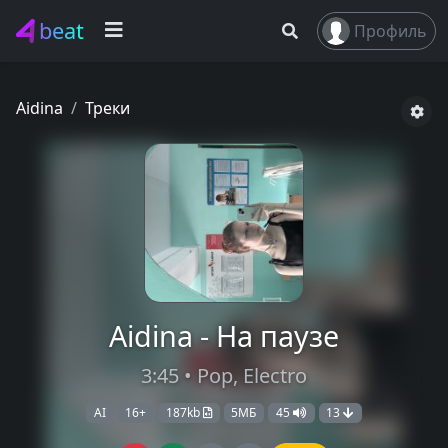
beat
Профиль
Aidina
Треки
Aidina - На паузе
3:45 • Pop, Electro
AI
16+
187kb
5МБ
45
13