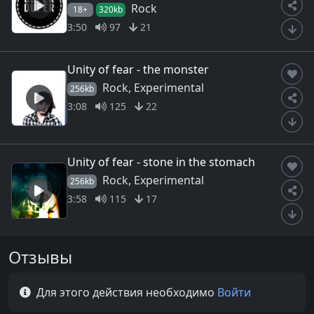
Rock
18+
320kb
3:50
97
21
Unity of fear - the monster
Rock, Experimental
256kb
3:08
125
22
Unity of fear - stone in the stomach
Rock, Experimental
256kb
3:58
115
17
Отзывы
Для этого действия необходимо
Войти