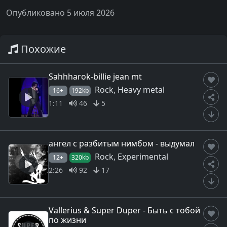
Опубликовано 5 июля 2026
Похожие
Sahhharok-billie jean mt
Rock, Heavy metal
16+
192kb
1:11
46
5
ангел с разбитым нимбом - выдумал
Rock, Experimental
12+
320kb
2:26
92
17
Vallerius & Super Duper - Быть с тобой
по жизни