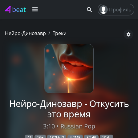
beat
Профиль
Нейро-Динозавр
Треки
Нейро-Динозавр - Откусить
это время
3:10 • Russian Pop
AI
16+
187kb
4,2МБ
32
10