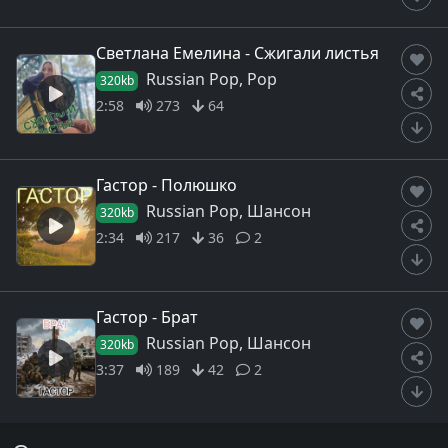
Светлана Емелина - Сжигали листья
Russian Pop, Pop
320kb
2:58
273
64
Гастор - Полюшко
Russian Pop, Шансон
320kb
2:34
217
36
2
Гастор - Брат
Russian Pop, Шансон
320kb
3:37
189
42
2