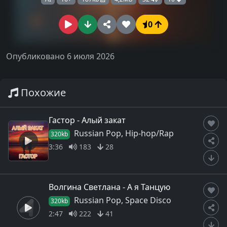
0
Опубликовано 6 июля 2026
Похожие
Гастор - Алый закат
Russian Pop, Hip-hop/Rap
320kb
3:36
183
28
Волгина Светлана - А я Танцую
Russian Pop, Space Disco
320kb
2:47
222
41