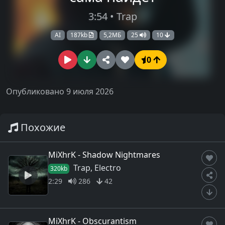
3:54 • Trap
AI
187kb
5,2МБ
25
10
0
Опубликовано 9 июля 2026
Похожие
MiXhrK - Shadow Nightmares
Trap, Electro
320kb
2:29
286
42
MiXhrK - Obscurantism