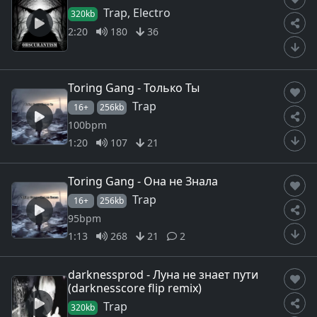
Trap, Electro
320kb
2:20
180
36
Toring Gang - Только Ты
Trap
16+
256kb
100bpm
1:20
107
21
Toring Gang - Она не Знала
Trap
16+
256kb
95bpm
1:13
268
21
2
darknessprod - Луна не знает пути
(darknesscore flip remix)
Trap
320kb