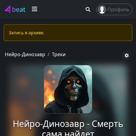
beat
Профиль
Запись в apxивe.
Нейро-Динозавр
Треки
Нейро-Динозавр - Смерть
сама найдет