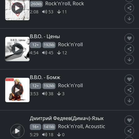
Rock'n'roll, Rock
260kb
2:08
53
11
В.В.О. - Цены
Rock'n'roll
12+
192kb
4:54
45
12
В.В.О. - Бомж
Rock'n'roll
12+
192kb
3:53
38
3
Дмитрий Федяев(Димач)-Язык
Rock'n'roll, Acoustic
16+
141kb
5:29
18
0