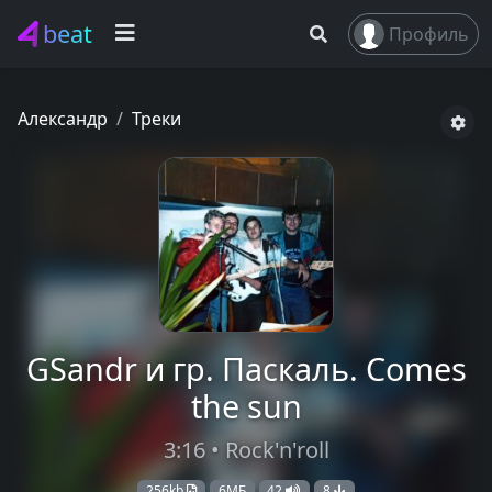
beat
Профиль
Александр
Треки
GSandr и гр. Паскаль. Comes
the sun
3:16 • Rock'n'roll
256kb
6МБ
42
8