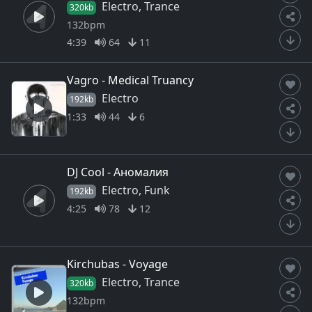
Electro, Trance
320kb
132bpm
4:39
64
11
Vagro - Medical Truancy
Electro
192kb
1:33
44
6
DJ Cool - Аномалия
Electro, Funk
192kb
4:25
78
12
Kirchubas - Voyage
Electro, Trance
320kb
132bpm