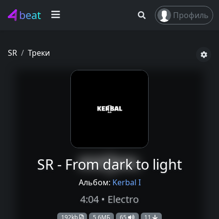
beat
Профиль
SR
Треки
SR - From dark to light
Альбом:
Kerbal I
4:04 • Electro
192kb
5,6МБ
65
11