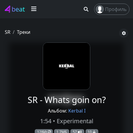
beat
Профиль
SR
Треки
SR - Whats goin on?
Альбом:
Kerbal I
1:54 • Experimental
128kb
1,7МБ
57
10