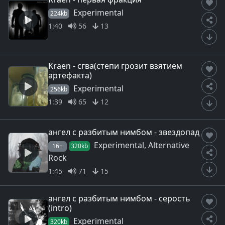
Experimental
224kb
1:40
56
13
Kraen - сгва(степи грозит взятием
артефакта)
Experimental
256kb
1:39
65
12
ангел с разбитым нимбом - звездопад
Experimental, Alternative
16+
320kb
Rock
1:45
71
15
ангел с разбитым нимбом - серость
(intro)
Experimental
320kb