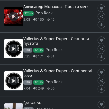
Александр Монахов - Прости меня
Pop Rock
320kb
3:08
130
45
Vallerius & Super Duper - Леннон и
пустота
Pop Rock
18+
320kb
5:25
171
31
Vallerius & Super Duper - Continental
Love
Pop Rock
18+
320kb
7:04
249
56
Где же он