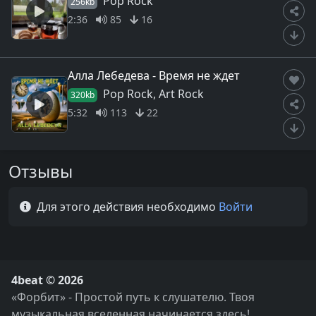
Pop Rock
256kb
2:36
85
16
Алла Лебедева - Время не ждет
Pop Rock, Art Rock
320kb
5:32
113
22
Отзывы
Для этого действия необходимо
Войти
4beat © 2026
«Форбит» - Простой путь к слушателю. Твоя
музыкальная вселенная начинается здесь!