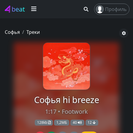
beat
Профиль
Софья
Треки
Софья hi breeze
1:17 • Footwork
128kb
1,2МБ
40
12