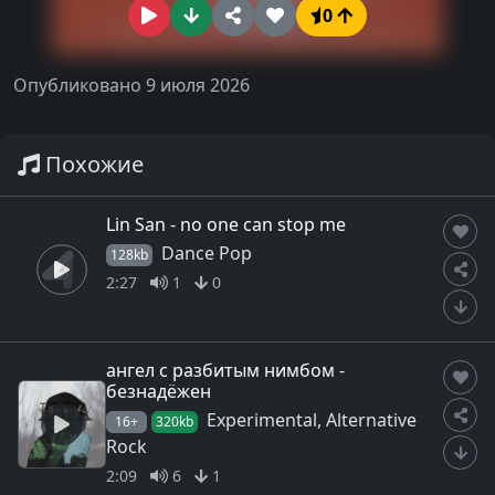
0
Опубликовано 9 июля 2026
Похожие
Lin San - no one can stop me
Dance Pop
128kb
2:27
1
0
ангел с разбитым нимбом -
безнадёжен
Experimental, Alternative
16+
320kb
Rock
2:09
6
1