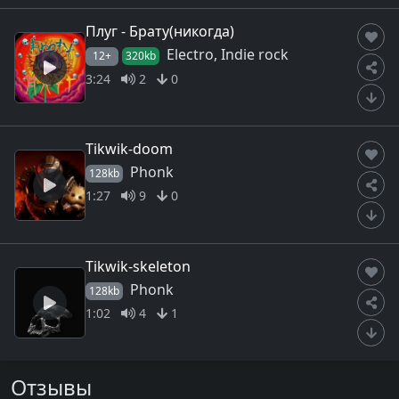
Плуг - Брату(никогда)
Electro, Indie rock
12+
320kb
3:24
2
0
Tikwik-doom
Phonk
128kb
1:27
9
0
Tikwik-skeleton
Phonk
128kb
1:02
4
1
Отзывы