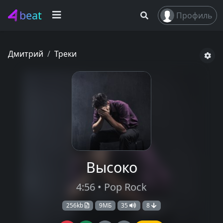
beat
Профиль
Дмитрий
Треки
Высоко
4:56 • Pop Rock
256kb
9МБ
35
8