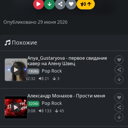
0
Опубликовано 29 июня 2026
Похожие
Anya_Gustaryova - первое свидание
кавер на Алену Швец
Pop Rock
180kb
2:32
21
3
Александр Монахов - Прости меня
Pop Rock
320kb
3:08
133
45