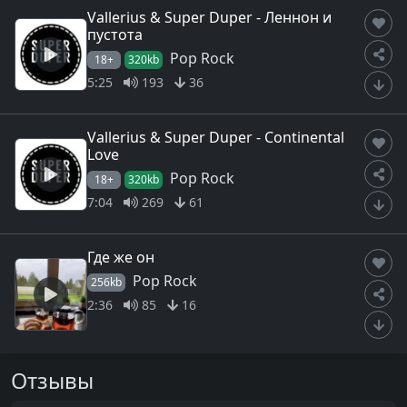
Vallerius & Super Duper - Леннон и
пустота
Pop Rock
18+
320kb
5:25
193
36
Vallerius & Super Duper - Continental
Love
Pop Rock
18+
320kb
7:04
269
61
Где же он
Pop Rock
256kb
2:36
85
16
Отзывы