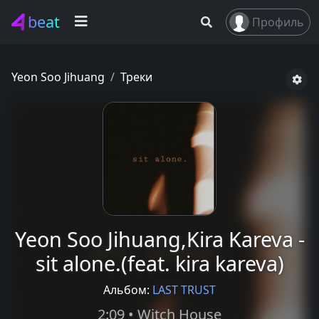
beat
Профиль
Yeon Soo Jihuang
Треки
Yeon Soo Jihuang,Kira Kareva -
sit alone.(feat. kira kareva)
Альбом:
LAST TRUST
2:09 • Witch House