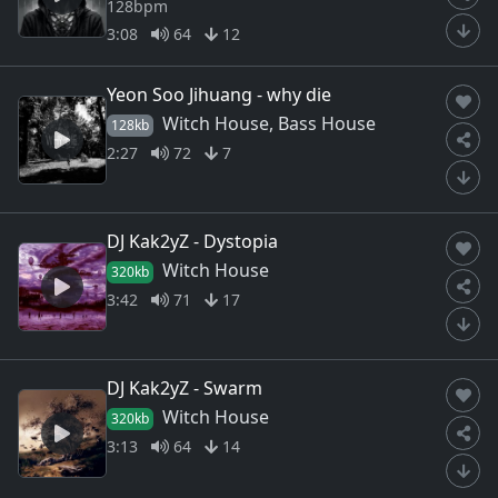
128bpm
3:08
64
12
Yeon Soo Jihuang - why die
Witch House, Bass House
128kb
2:27
72
7
DJ Kak2yZ - Dystopia
Witch House
320kb
3:42
71
17
DJ Kak2yZ - Swarm
Witch House
320kb
3:13
64
14