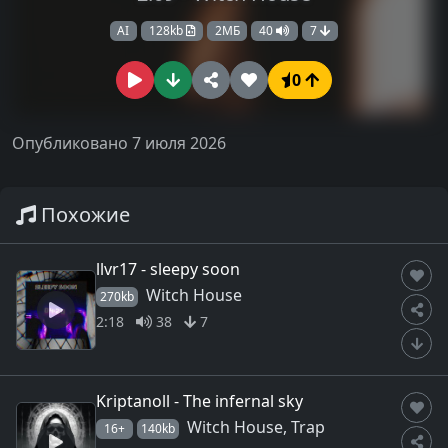
AI
128kb
2МБ
40
7
0
Опубликовано 7 июля 2026
Похожие
llvr17 - sleepy soon
Witch House
270kb
2:18
38
7
Kriptanoll - The infernal sky
Witch House, Trap
16+
140kb