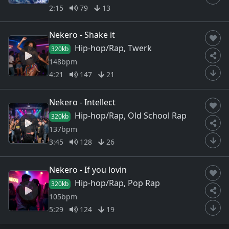
2:15
79
13
Nekero - Shake it
Hip-hop/Rap, Twerk
320kb
148bpm
4:21
147
21
Nekero - Intellect
Hip-hop/Rap, Old School Rap
320kb
137bpm
3:45
128
26
Nekero - If you lovin
Hip-hop/Rap, Pop Rap
320kb
105bpm
5:29
124
19