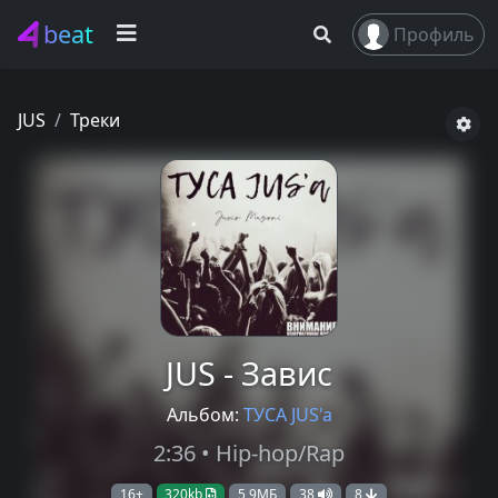
beat
Профиль
JUS
Треки
JUS - Завис
Альбом:
ТУСА JUS'a
2:36 • Hip-hop/Rap
16+
320kb
5,9МБ
38
8