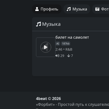
Профиль
Музыка
Фот
Музыка
билет на самолет
AI
187kb
2:46 • R&B
29
7
4beat © 2026
«Форбит» - Простой путь к слушателю