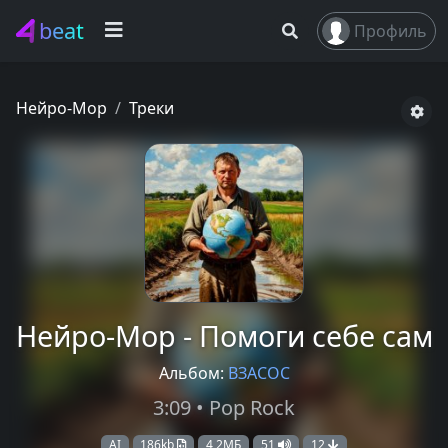
beat
Профиль
Нейро-Мор
Треки
Нейро-Мор - Помоги себе сам
Альбом:
ВЗАСОС
3:09 • Pop Rock
AI
186kb
4,2МБ
51
12