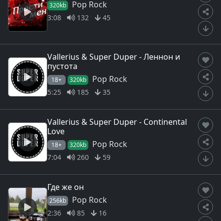
Pop Rock
320kb
3:08
132
45
Vallerius & Super Duper - Леннон и
пустота
Pop Rock
18+
320kb
5:25
185
35
Vallerius & Super Duper - Continental
Love
Pop Rock
18+
320kb
7:04
260
59
Где же он
Pop Rock
256kb
2:36
85
16