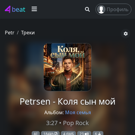
beat
Профиль
Petr
Треки
Petrsen - Коля сын мой
Альбом:
Моя семья
3:27 • Pop Rock
AI
184kb
4,6МБ
23
6