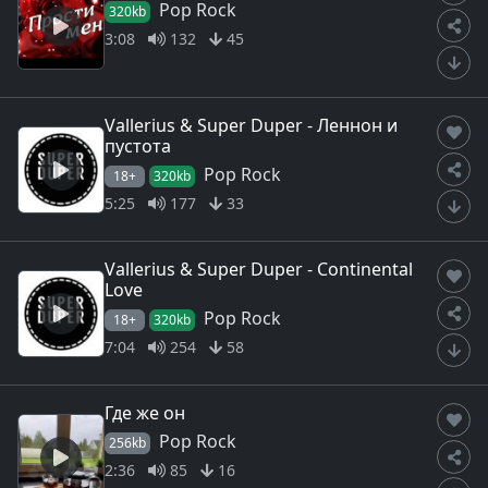
Pop Rock
320kb
3:08
132
45
Vallerius & Super Duper - Леннон и
пустота
Pop Rock
18+
320kb
5:25
177
33
Vallerius & Super Duper - Continental
Love
Pop Rock
18+
320kb
7:04
254
58
Где же он
Pop Rock
256kb
2:36
85
16