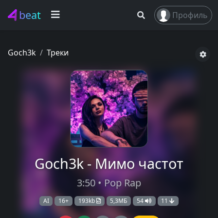
beat
Профиль
Goch3k
Треки
Goch3k - Мимо частот
3:50 • Pop Rap
AI
16+
193kb
5,3МБ
54
11