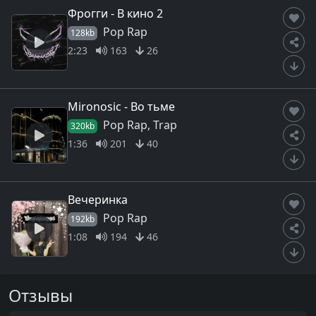
Фрогги - В кино 2
Pop Rap
128kb
2:23
163
26
Mironosic - Во тьме
Pop Rap, Trap
320kb
1:36
201
40
Вечеринка
Pop Rap
192kb
1:08
194
46
Отзывы