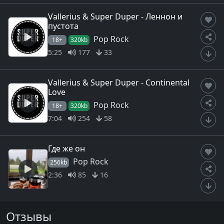
Vallerius & Super Duper - Леннон и
пустота
Pop Rock
18+
320kb
5:25
177
33
Vallerius & Super Duper - Continental
Love
Pop Rock
18+
320kb
7:04
254
58
Где же он
Pop Rock
256kb
2:36
85
16
Отзывы