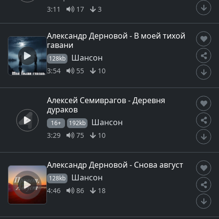
3:11
17
3
Александр Дерновой - В моей тихой
гавани
Шансон
128kb
3:54
55
10
Алексей Семиврагов - Деревня
дураков
Шансон
16+
192kb
3:29
75
10
Александр Дерновой - Снова август
Шансон
128kb
4:46
86
18