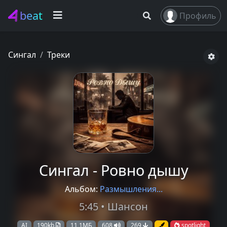
beat
Профиль
Сингал
Треки
Сингал - Ровно дышу
Альбом:
Размышления...
5:45 • Шансон
AI
190kb
11,1МБ
608
269
spotlight