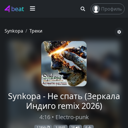
beat
Профиль
Synkopa
Треки
Synkopa - Не спать (Зеркала
Индиго remix 2026)
4:16 • Electro-punk
128kb
3,9МБ
28
6