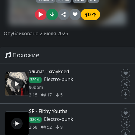
0
Опубликовано 2 июля 2026
Похожие
эльгиз - xraykeed
Electro-punk
320kb
90bpm
2:15
17
5
SR - Filthy Youths
Electro-punk
320kb
2:58
52
9