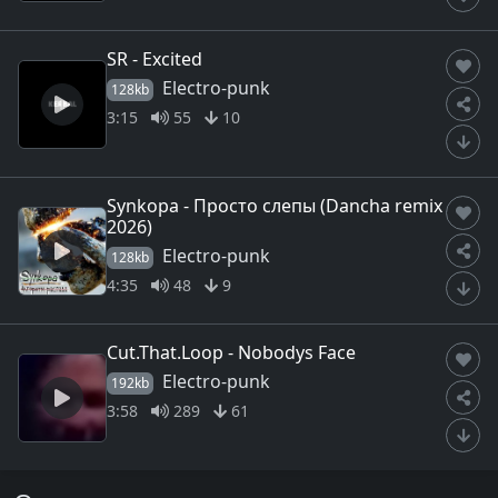
SR - Excited
Electro-punk
128kb
3:15
55
10
Synkopa - Просто слепы (Dancha remix
2026)
Electro-punk
128kb
4:35
48
9
Cut.That.Loop - Nobodys Face
Electro-punk
192kb
3:58
289
61