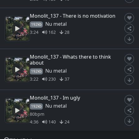
Monolit_137 - There is no motivation
Nu metal
192kb
3:24
162
28
Monolit_137 - Whats there to think
about
Nu metal
192kb
3:22
230
37
Monolit_137 - Im ugly
Nu metal
192kb
80bpm
4:36
140
24