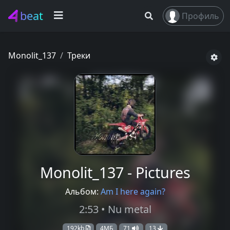
beat
Профиль
Monolit_137
Треки
Monolit_137 - Pictures
Альбом:
Am I here again?
2:53 • Nu metal
192kb
4МБ
71
13