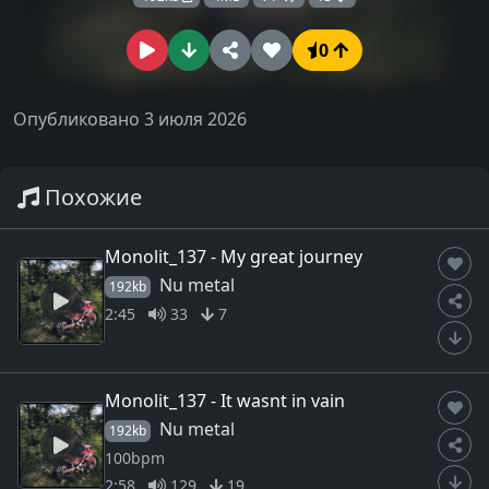
0
Опубликовано 3 июля 2026
Похожие
Monolit_137 - My great journey
Nu metal
192kb
2:45
33
7
Monolit_137 - It wasnt in vain
Nu metal
192kb
100bpm
2:58
129
19