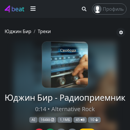
beat
Профиль
Юджин Бир
Треки
Юджин Бир - Радиоприемник
0:14 • Alternative Rock
AI
164kb
1,1МБ
45
10