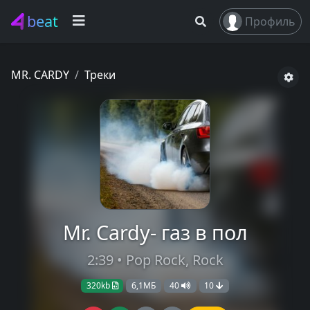
beat
Профиль
MR. CARDY
Треки
Mr. Сardy- газ в пол
2:39 • Pop Rock, Rock
320kb
6,1МБ
40
10