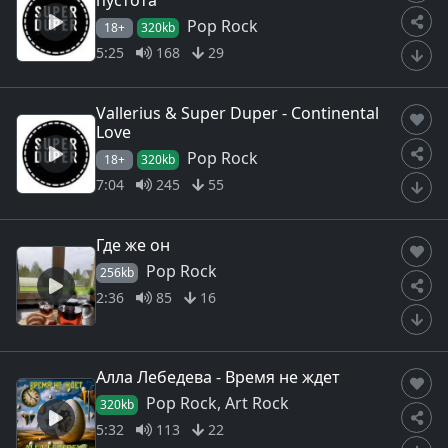
пустота
Pop Rock
18+
320kb
5:25
168
29
Vallerius & Super Duper - Continental
Love
Pop Rock
18+
320kb
7:04
245
55
Где же он
Pop Rock
256kb
2:36
85
16
Алла Лебедева - Время не ждет
Pop Rock, Art Rock
320kb
5:32
113
22