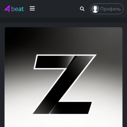
beat
Профиль