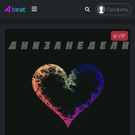
beat
Профиль
VIP