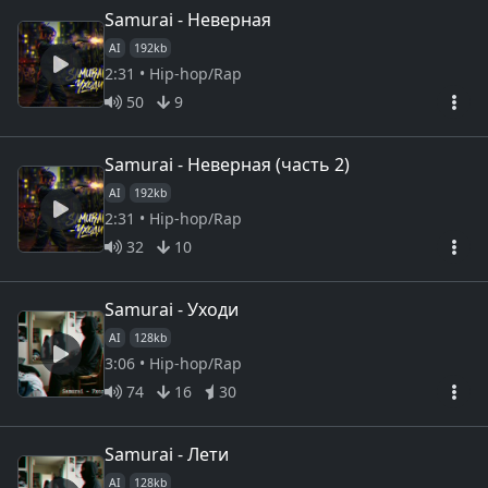
Samurai - Неверная
AI
192kb
2:31 • Hip-hop/Rap
50
9
Samurai - Неверная (часть 2)
AI
192kb
2:31 • Hip-hop/Rap
32
10
Samurai - Уходи
AI
128kb
3:06 • Hip-hop/Rap
74
16
30
Samurai - Лети
AI
128kb