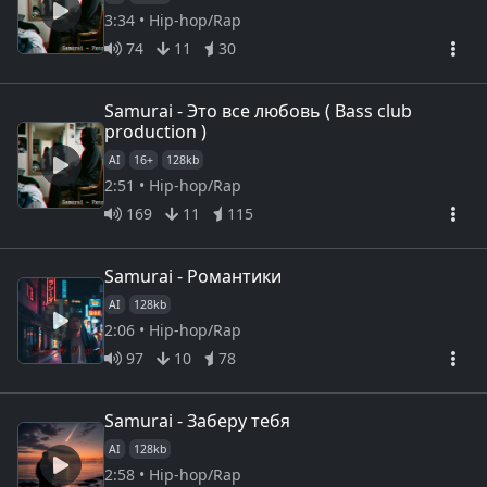
3:34 • Hip-hop/Rap
74
11
30
Samurai - Это все любовь ( Bass club
production )
AI
16+
128kb
2:51 • Hip-hop/Rap
169
11
115
Samurai - Романтики
AI
128kb
2:06 • Hip-hop/Rap
97
10
78
Samurai - Заберу тебя
AI
128kb
2:58 • Hip-hop/Rap