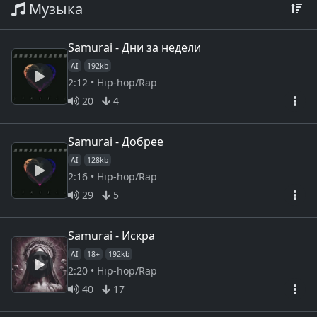
Музыка
Samurai - Дни за недели
AI
192kb
2:12 • Hip-hop/Rap
20
4
Samurai - Добрее
AI
128kb
2:16 • Hip-hop/Rap
29
5
Samurai - Искра
AI
18+
192kb
2:20 • Hip-hop/Rap
40
17