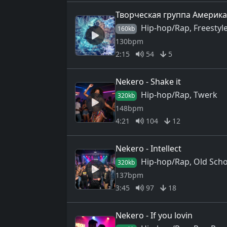
Творческая группа Америка 
Hip-hop/Rap, Freestyl
160kb
130bpm
2:15
54
5
Nekero - Shake it
Hip-hop/Rap, Twerk
320kb
148bpm
4:21
104
12
Nekero - Intellect
Hip-hop/Rap, Old Scho
320kb
137bpm
3:45
97
18
Nekero - If you lovin