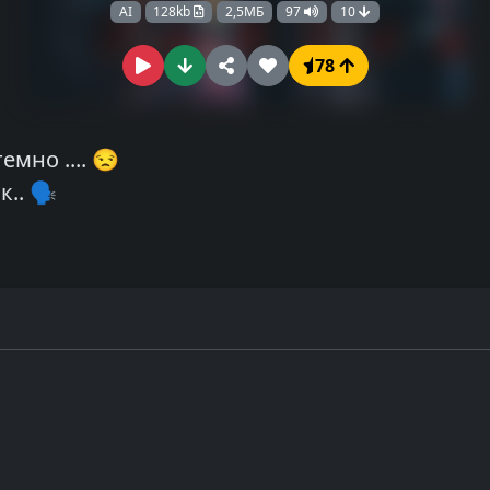
AI
128kb
2,5МБ
97
10
78
емно .... 😒
.. 🗣️