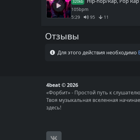
Hip-hop/Rap, Pop Rap
320kb
105bpm
5:29
95
11
Отзывы
Для этого действия необходимо
4beat © 2026
«Форбит» - Простой путь к слушателю
Твоя музыкальная вселенная начинае
здесь!