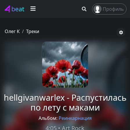
beat
Профиль
Олег К
Треки
hellgivanwarlex - Распустилась
по лету с маками
Альбом:
Реинкарнация
4:05 • Art Rock