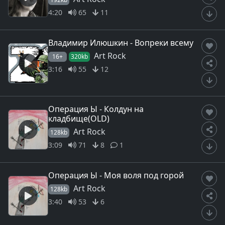
4:20
65
11
Владимир Илюшкин - Вопреки всему
Art Rock
16+
320kb
3:16
55
12
Операция Ы - Колдун на
кладбище(OLD)
Art Rock
128kb
3:09
71
8
1
Операция Ы - Моя воля под горой
Art Rock
128kb
3:40
53
6