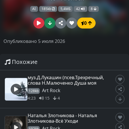
AI
185kb
5,4МБ
42
8
0
Опубликовано 5 июля 2026
Похожие
муз.Д.Лукашин (псев.Трехречный,
слова Н.Малюченко Душа моя
Art Rock
128kb
4:23
15
4
Наталья Злотникова - Наталья
Злотникова-Всё Уходи
Art Rock
192kb