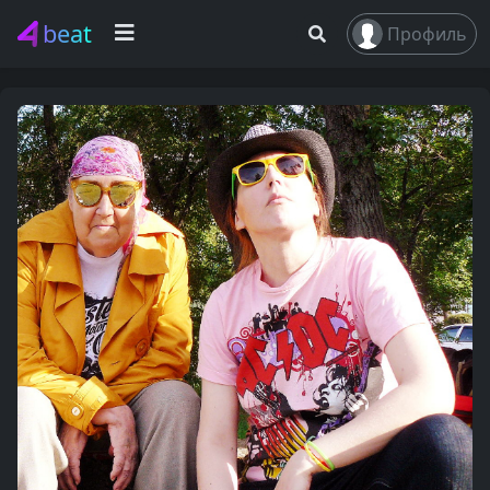
beat
Профиль