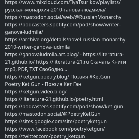
https://www.mixcloud.com/IlyaTsurikov/playlists/
русская-монархия-2010-ганова-людмила/
https://mastodon.social/web/@RussianMonarchy
https://podcasters.spotify.com/pod/show/writer-
ganova-ludmila/
https://archive.org/details/novel-russian-monarchy-
2010-writer-ganova-ludmila
https://ganovaludmila.art.blog/ - https://literatura-
21.github.io/ https://literatura-21.ru Скачать Книги
mp3, PDF, TXT Свободно...
https://ketgun.poetry.blog/ Поэзия #KetGun
Poetry Ket Gun - Поэзия Кет Ган
https://ketgun.video.blog/
https://literatura-21.github.io/poetry.html
https://podcasters.spotify.com/pod/show/ket-gun
https://mastodon.social/@PoetryKetGun
https://sites.google.com/site/poetryketgun
https://www.facebook.com/poetryketgun/
https://twitter.com/poetry_ketgun