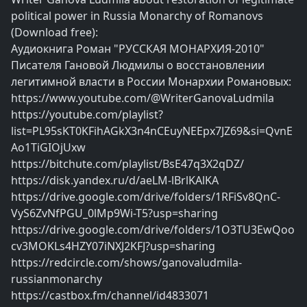
political power in Russia Monarchy of Romanovs
(Download free):
Аудиокнига Роман "РУССКАЯ МОНАРХИЯ-2010"
Писателя Гановой Людмилы о восстановлении
легитимной власти в России Монархии Романовых:
https://www.youtube.com/@WriterGanovaLudmila
https://youtube.com/playlist?
list=PL95sKT0KFihAGkX3n4nCEuyNEEpx7JZ69&si=QvnE
Ao1TiGIOjUxw
https://bitchute.com/playlist/BsE47q3X2qDZ/
https://disk.yandex.ru/d/aeLM-lBrlKAlKA
https://drive.google.com/drive/folders/1RFiSv8QnC-
VyS6ZvNfPGU_0lMp9Wi-T5?usp=sharing
https://drive.google.com/drive/folders/1O3TU3EwQoo
cv3MOKLs4HZY07iNXJ2KFJ?usp=sharing
https://redcircle.com/shows/ganovaludmila-
russianmonarchy
https://castbox.fm/channel/id4833071