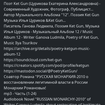
Поэт Ket Gun (Цурикова Екатерина Александровна) -
Современный Художник, Фотограф, Публицист...
Автор Музыкального Альбома "12". Поэзия Ket Gun
Музыка Илья Цуриков &Ket Gun...
Писатель Ганова Людмила, Поэзия Ket Gun, Музыка
Илья Цуриков - Музыкальный Альбом 12 / Music
Album 12 - Writer Ganova Ludmila, Poetry of Ket Gun,
Music Ilya Tsurikov
https://archive.org/details/poetry-ketgun-music-
album-12
https://soundcloud.com/ket-gun
https://creators.spotify.com/pod/profile/ketgun
https://mastodon.social/@PoetryKetGun/
Соавтор Романа "РУССКАЯ МОНАРХИЯ-2010 о
восстановлении легитимной власти в России
Монархии Романовых!
mp3 - Часть (1-24)
Audiobook Novel "RUSSIAN MONARCHY-2010" of
Writer Ganova Ludmila about restoration of legitimate