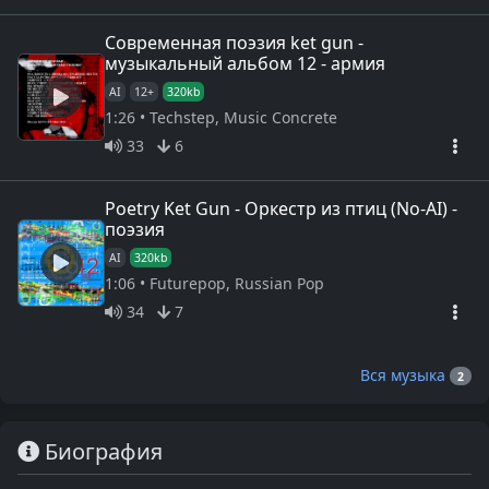
Современная поэзия ket gun -
музыкальный альбом 12 - армия
AI
12+
320kb
1:26 • Techstep, Music Concrete
33
6
Poetry Ket Gun - Оркестр из птиц (No-AI) -
поэзия
AI
320kb
1:06 • Futurepop, Russian Pop
34
7
Вся музыка
2
Биография